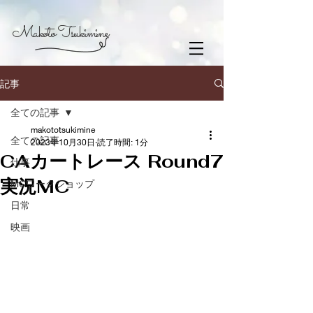
Makoto Tsukimine
記事
全ての記事
makototsukimine
全ての記事
2023年10月30日
読了時間: 1分
CAカートレース Round7
仕事
実況MC
MCワークショップ
日常
映画