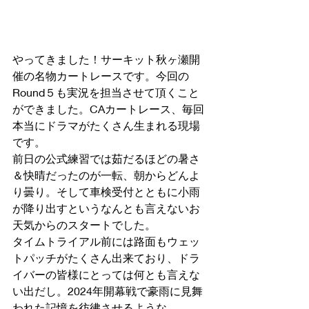
やってきました！サーキット秋ヶ瀬開
催の名物カートレースです。今回の
Round５も実況を担当させて頂くこと
ができました。CAカートレース、毎回
本当にドラマがたくさん生まれる現場
です。
前日の公式練習では茹だるほどの暑さ
＆快晴だったのが一転、朝からどんよ
り曇り。そして車検受付とともに小雨
が降り出すというなんとも言えないお
天気からのスタートでした。
タイムトライアル前には路面もウェッ
トパッチがたくさん出来ており、ドラ
イバーの皆様にとっては何とも言えな
い出だし。2024年開幕戦で豪雨に見舞
われた記憶を彷彿させるような、、、