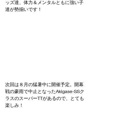
ッズ達、体力＆メンタルともに強い子
達が勢揃いです！
次回は８月の猛暑中に開催予定。開幕
戦の豪雨で中止となったAkigase-SSク
ラスのスーパーTTがあるので、とても
楽しみ！
実況MC
サーキット秋ヶ瀬
CAカートレース