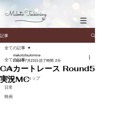
Makoto Tsukimine
記事
全ての記事
makototsukimine
全ての記事
2024年7月23日
読了時間: 2分
CAカートレース Round5
仕事
実況MC
MCワークショップ
日常
映画