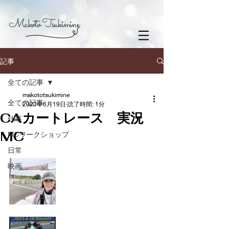
Makoto Tsukimine
記事
全ての記事
makototsukimine
全ての記事
2023年6月19日
読了時間: 1分
CAカートレース 実況
仕事
MC
MCワークショップ
日常
映画