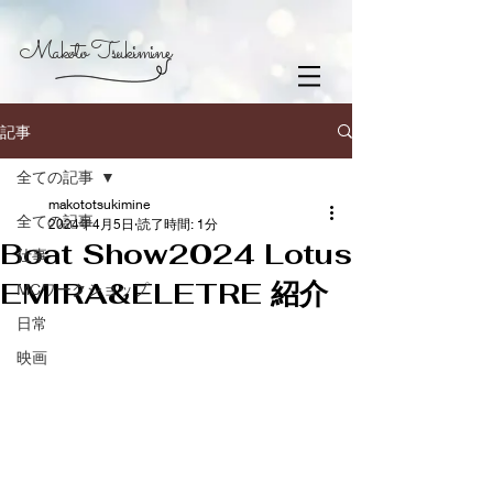
Makoto Tsukimine
記事
全ての記事
makototsukimine
全ての記事
2024年4月5日
読了時間: 1分
Boat Show2024 Lotus
仕事
EMIRA&ELETRE 紹介
MCワークショップ
日常
映画