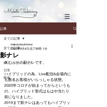
Makoto Tsukimine
記事
全ての記事
makototsukimine
全ての記事
2022年9月4日
読了時間: 1分
影ナレ
仕事
久しぶりの影ナレです。
MCワークショップ
日常
ハイブリッドの為、Live配信&会場内に
映画
も数名お客様がいらっしゃる状態。
2020年コロナが始まってからというも
の、ハイブリッド形式はもはや当たり
前になりました。
2019まで影ナレはあってもハイブリッ