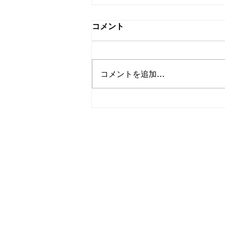
コメント
コメントを追加…
某財団 成果発表会 司会