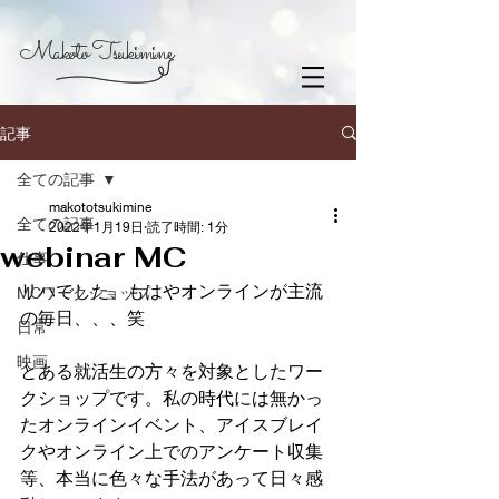
Makoto Tsukimine
記事
全ての記事
makototsukimine
全ての記事
2022年1月19日
読了時間: 1分
webinar MC
仕事
リハでした、もはやオンラインが主流
MCワークショップ
の毎日、、、笑
日常
映画
とある就活生の方々を対象としたワー
クショップです。私の時代には無かっ
たオンラインイベント、アイスブレイ
クやオンライン上でのアンケート収集
等、本当に色々な手法があって日々感