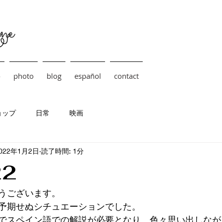
ne
o
photo
blog
español
contact
ョップ
日常
映画
022年1月2日
読了時間: 1分
22
うございます。
予期せぬシチュエーションでした。
でスペイン語での解説が必要となり、色々思い出しなが