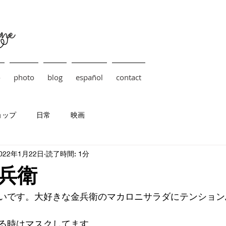
ne
o
photo
blog
español
contact
ョップ
日常
映画
022年1月22日
読了時間: 1分
兵衛
いです。大好きな金兵衛のマカロニサラダにテンションぶ
る時はマスクしてます。