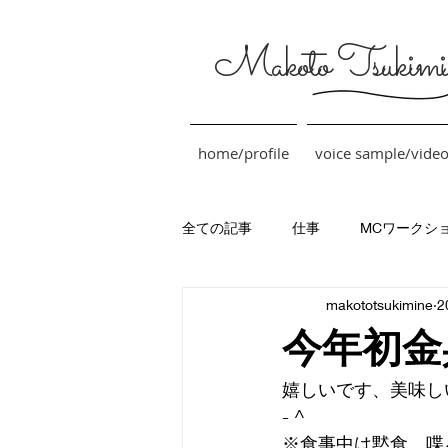
Makoto Tsukimi
home/profile
voice sample/vide
全ての記事
仕事
MCワークシ
makototsukimine
2
今年初金
嬉しいです、美味し
- ^
※食事中は黙食、喋