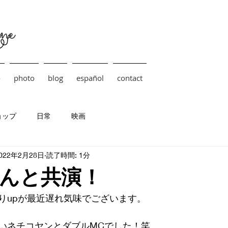
ne
o
photo
blog
español
contact
ョップ
日常
映画
022年2月28日
読了時間: 1分
んと共演！
りupが最近遅れ気味でございます。
いネチコヤンとダブルMCでした！笑