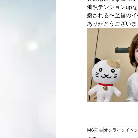
俄然テンションup
癒される〜至福のイ
ありがとうございま
MC
司会
オンラインイベ