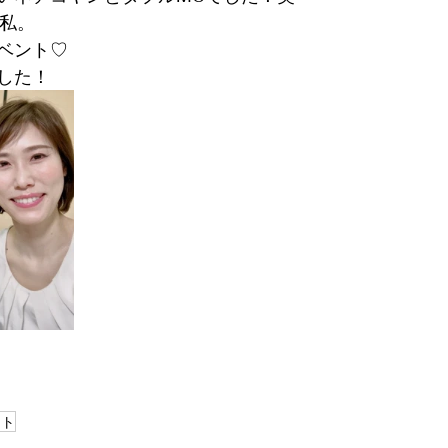
な私。
ベント♡
した！
ント