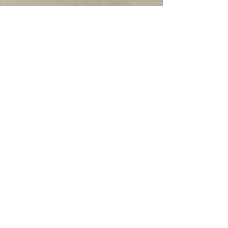
makototsukimine
2022年9月26日