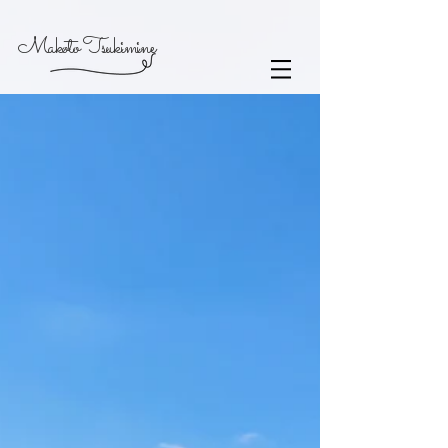
Makoto Tsukimine